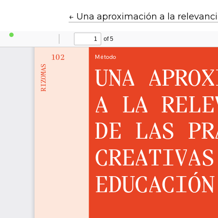
Volver a los detalles del artículo
←
Una aproximación a la relevancia