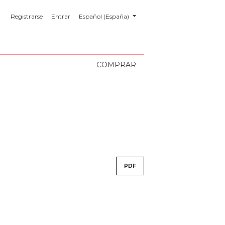
##plugins.themes.healthSciences.language.toggl
Registrarse
Entrar
Español (España)
COMPRAR
PDF