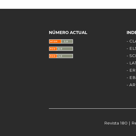
NÚMERO ACTUAL
IND
- C
- E
- S
- L
- E
- E
- AR
Revista 180 | R