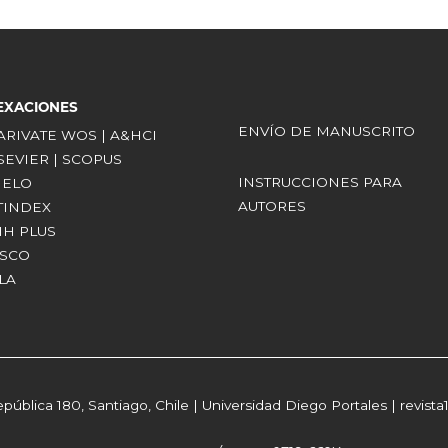
EXACIONES
ENVÍO DE MANUSCRITO
LARIVATE WOS | A&HCI
LSEVIER | SCOPUS
INSTRUCCIONES PARA
CIELO
AUTORES
ATINDEX
RIH PLUS
BSCO
LA
epública 180, Santiago, Chile | Universidad Diego Portales | revist