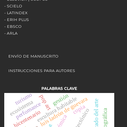
- SCIELO
- LATINDEX
- ERIH PLUS
- EBSCO
- ARLA
ENVÍO DE MANUSCRITO
INSTRUCCIONES PARA AUTORES
PALABRAS CLAVE
turismo
gestión
pop art
escultura habitable
luis ladrón de guevara
ecosistema
mercado del arte
perfomance
copia
bicentenario