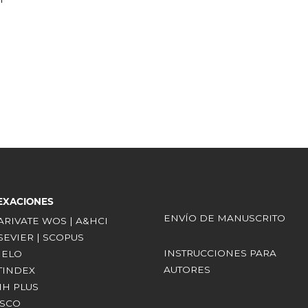
EXACIONES
ENVÍO DE MANUSCRITO
LARIVATE WOS | A&HCI
LSEVIER | SCOPUS
INSTRUCCIONES PARA
CIELO
AUTORES
ATINDEX
RIH PLUS
BSCO