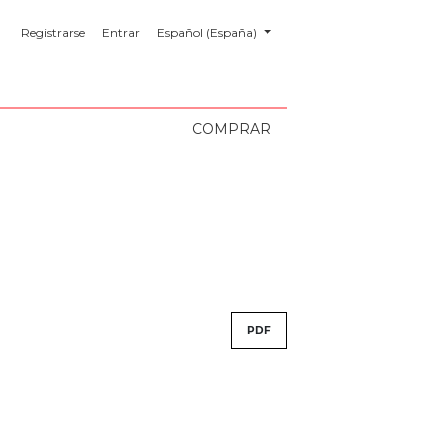
##plugins.themes.healthSciences.language.toggl
Registrarse
Entrar
Español (España)
COMPRAR
PDF