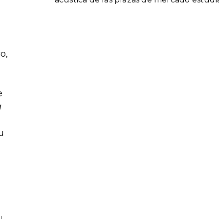
o,
e
a
u
l