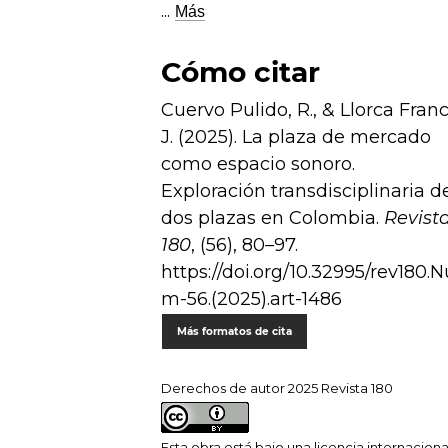
...
Más
Cómo citar
Cuervo Pulido, R., & Llorca Franc
J. (2025). La plaza de mercado
como espacio sonoro.
Exploración transdisciplinaria d
dos plazas en Colombia.
Revist
180
, (56), 80–97.
https://doi.org/10.32995/rev180.N
m-56.(2025).art-1486
Más formatos de cita
Derechos de autor 2025 Revista 180
Esta obra está bajo una licencia internaciona