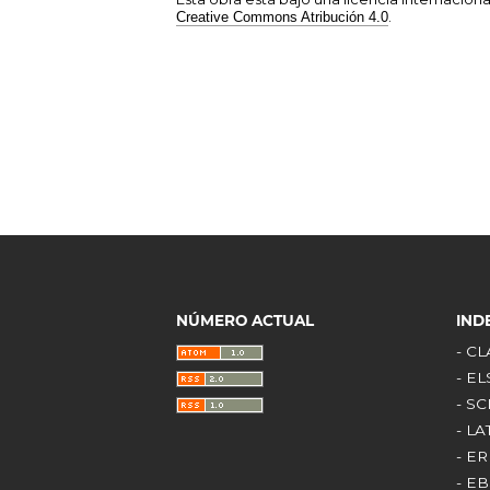
.
Creative Commons Atribución 4.0
NÚMERO ACTUAL
IND
- C
- E
- S
- L
- E
- E