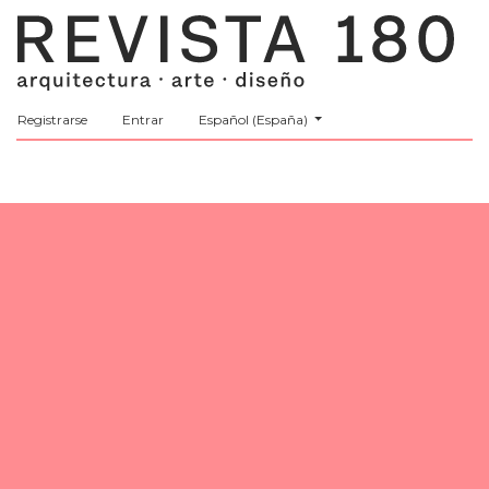
##plugins.themes.healthSciences.language.t
Registrarse
Entrar
Español (España)
MENÚ